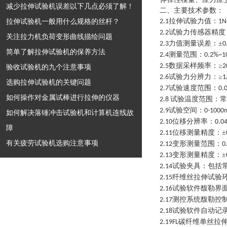
减少拉伸试验机误差以下几点必须了解！
二、主要技术参数：
拉伸试验机一般用什么规格的丝杆？
拉伸试验力值：
2.1
1N
试验力传感器精度
2.2
关注拉力机负荷变形曲线描绘问题
力值测量误差：±
2.3
0
简单了解拉伸试验机的保养方法
测量范围：
2.4
0.2%~1
数据采样频率：≥
2.5
2
验收试验机的九个注意事项
试验力分辨力：≥
2.6
1
选购拉伸试验机的关键问题
试验速度范围：
2.7
0.
如何操作对金属试棒进行拉伸的仪器
试验温度范围：常
2.8
试验空间：
2.9
0-100
如何解决落锤冲击试验机和计算机连线故
位移分辨率：
2.10
0.0
障
位移测量精度：±
2.11
有关疲劳试验机选购注意事项
变形测量范围：
2.12
0
变形测量精度：±
2.13
试验夹具：包括
2.14
纤维丝拉伸试验
2.15
试验软件馥勒界
2.16
测控系统馥勒控
2.17
试验软件自动记
2.18
碳纤维单丝拉
2.19
FL