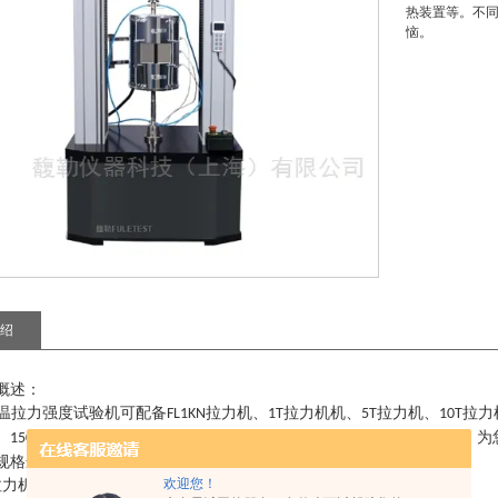
热装置等。不
恼。
绍
概述：
温拉力强度试验机
可配备
拉力机、
拉力机机、
拉力机、
拉力
FL1KN
1T
5T
10T
、
度加热装置等。不同测试需求，不同测试方案，众多方案选择，为
1500
规格选型：
欢迎您！
拉力机规格型号
系列、
系列
；
:FL4000GL
FL5000