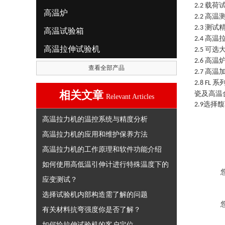
载荷
2.2
高温炉
高温
2.2
测试精
2.3
高温试验箱
高温
2.4
高温拉伸试验机
可选
2.5
高温
2.6
查看全部产品
高温
2.7
系
2.8
FL
相关文章
瓷及高温
Relevant Articles
选择馥
2.9
高温拉力机的温控系统与精度分析
高温拉力机的应用和维护保养方法
高温拉力机的工作原理和软件功能介绍
如何使用高低温引伸计进行特殊温度下的
应变测试？
选择试验机内部构造需了解的问题
有关材料抗弯强度你是否了解？
如何给拉伸试验机的客户定位