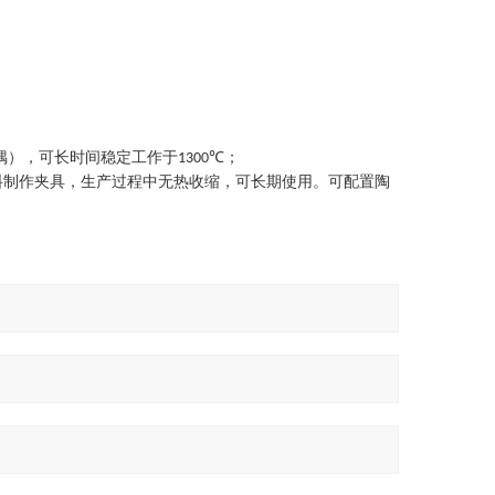
偶），可长时间稳定工作于
℃
；
1300
料制作夹具，生产过程中无热收缩，可长期使用。可配置陶