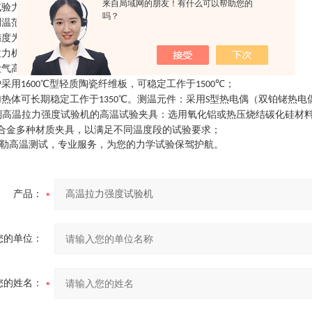
来自局域网的朋友！有什么可以帮助您的
试验力选择：
、
、
、
、
；
0~10KN
0~30KN
0~50KN
0~100KN
0~300KN
吗？
测温范围选择：
度、
度、
度、
度
；
0~300
0~500
0~1200
0~1500
度为±
测试范围为
；
0.5%FS
0.4%~100%FS
拉力机可以选择馥勒对开式结构、筒式结构或门式结构
；
大气高温装置、真空高温装置、充气高温装置
；
炉采用
℃型轻质陶瓷纤维板，可稳定工作于
℃
；
1600
1500
加热体可长期稳定工作于
℃。测温元件：采用
型热电偶（双铂铑热电
1350
S
列
高温拉力强度试验机
的高温试验夹具：选用氧化铝或热压烧结碳化硅材
合金多种材质夹具，以满足不同温度段的试验要求
；
勒高温测试，专业服务，为您的力学试验保驾护航。
产品：
您的单位：
您的姓名：