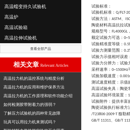
高温蠕变持久试验机
试验标准：
试验机标准
：
Q/FLT-2
高温炉
试验方法
：
、
ASTM
IS
陶瓷材料高温抗拉试
高温试验箱
规格型号
：
FL4000GL
高温拉伸试验机
额定试验力可选
：
0~
试验精准度等级
：
0.5
查看全部产品
试验力测量范围
：
0.2
试验力示值相对误差
相关文章
试验力分辨力
：
试验
Relevant Articles
采样速率
：
0~1500Hz
试验加载速度
：
0.00
高温拉力机的温控系统与精度分析
测试速度精度
：
示值
高温拉力机的应用和维护保养方法
高温试验夹具
：
陶瓷
高温试验环境装置
：
1
高温拉力机的工作原理和软件功能介绍
试验附件
：
提供丰富
如何检测胶带附着力的强弱？
陶瓷试验执行标准方
了解压力试验机的四种常见故障
馥勒
/T23806-2009-T
、
GB/T 11311
GB/T 11
玩具可以用拉力机来测试吗？