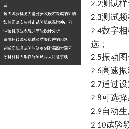
测试样
2.2
些
拉力试验机测力部分安装误差造成的影响
测试频
2.3
如何正确安装冲击试验机低温槽冲击刀
数字相
2.4
试验机液压系统的节能设计分析
造成扭转试验机试验结果误差的因素
选；
判断高低温试验箱制冷剂泄漏四大因素
振动图
2.5
牙科材料力学性能测试两大注意事项
高速振
2.6
通过设
2.7
可选择
2.8
自动生
2.9
试验
2.10