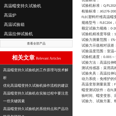
试验标准：
高温蠕变持久试验机
试验机标准
：
Q/FL202
检验标准
：
JJG276-20
高温炉
塑料纤维高温蠕
FLEC
规格型号
：
，
FLEC204
高温试验箱
额定试验力规格
：
0-2
高温拉伸试验机
试验机精准度等级
：
1
试验力测量范围
：
1%
查看全部产品
试验力示值相对误差
试验温度范围
：
室温
~
相关文章
试验机速度
：
～
0.001
Relevant Articles
试验方法
：
高温拉伸
测试传感器
：
采用高
高温蠕变持久试验机的工作原理与技术解
试验夹具
：
高温拉伸
析
动力系统
：
免维护的
高温变形测量装置
：
F
优化高温蠕变持久试验机操作流程的建议
蠕变测试软件
：
在
FL
高温蠕变持久试验机在实验过程中要注意
验时间、蠕变变形、
一些关键因素
试验力、试验方案、
高温蠕变持久试验机的系统特点和产品功