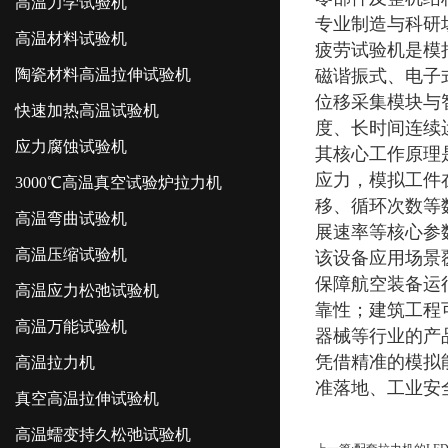
高温力学试验机
专业制造与科研
高温材料试验机
疲劳试验机是模
陶瓷材料高温拉伸试验机
磁谐振式、电子
位移采集模块与
快速加热高温试验机
度、长时间连续
应力腐蚀试验机
其核心工作原理
应力，模拟工件
3000℃高温真空试验炉拉力机
移、循环次数等
高温弯曲试验机
展速率等核心参
高温压缩试验机
该设备应用场景
保障航空装备运
高温应力松弛试验机
靠性；建筑工程
高温万能试验机
器械等行业的产
凭借精准的模拟
高温拉力机
准落地、工业安
真空高温拉伸试验机
高温蠕变持久松弛试验机