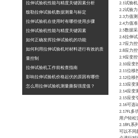
拉伸试验机性能与精度关键因素分析
试验机
2.1
试验力
2.2
馥勒拉伸试验机数据测量与标定
力值测
2.3
拉伸试验机在使用时有哪些使用步骤
力值准
2.4
数据采
拉伸试验机性能与精度关键因素
2.5
拉伸试
2.6
如何正确发挥拉伸试验机的功能
应力控
2.7
如何利用拉伸试验机对材料进行有效的质
应力控
2.8
应变控
2.9
量控制
应变
2.10
拉伸试验机工作前检查指南
位移
2.11
影响拉伸试验机价格起伏的原因有哪些
位移
2.12
应变
2.13
怎么用拉伸试验机测量撕裂强度值？
应变
2.14
应变
2.15
可选
2.16
多
2.17FL
用户轻松
系
2.18
FL
可以不同
点进行对