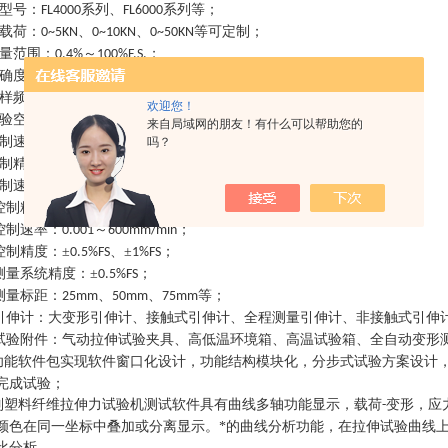
型号：
系列、
系列等；
FL4000
FL6000
载荷：
、
、
等可定制；
0~5KN
0~10KN
0~50KN
量范围：
～
；
0.4%
100%F.S.
确度：
；
0.5%FS
样频率：
，可定制高速拉伸；
1500HZ
欢迎您！
验空间：
、
、
等可定制；
800
1200
1400mm
来自局域网的朋友！有什么可以帮助您的
制速率：
～
；
0.005
5%FS/s
吗？
制精度：±
、±
；
0.5%FS
2%FS
制速率：
～
；
0.005
5%FS/s
控制精度：±
、±
；
0.5%FS
2%FS
控制速率：
～
；
0.001
600mm/min
控制精度：±
、±
；
0.5%FS
1%FS
测量系统精度：±
；
0.5%FS
测量标距：
、
、
等；
25mm
50mm
75mm
引伸计：大变形引伸计、接触式引伸计、全程测量引伸计、非接触式引伸
试验附件：气动拉伸试验夹具、高低温环境箱、高温试验箱、全自动变形
功能软件包实现软件窗口化设计，功能结构模块化，分步式试验方案设计
完成试验；
列
塑料纤维拉伸力试验机
测试软件具有曲线多轴功能显示，载荷
变形，应
-
颜色在同一坐标中叠加或分离显示。*的曲线分析功能，在拉伸试验曲线
比分析
。