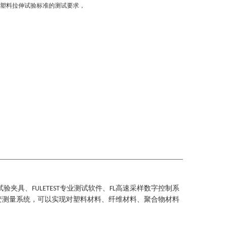
TM等塑料拉伸试验标准的测试要求，
试验夹具、
专业测试软件、
高速采样数字控制系
FULETEST
FL
变测量系统，可以实现对塑料材料、纤维材料、聚合物材料