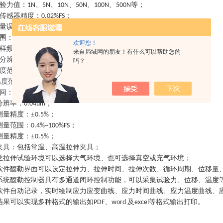
验力值：
、
、
、
、
、
等；
1N
5N
10N
50N
100N
500N
传感器精度：
；
0.02%FS
量误差：±
±
0.3%/
0.5%
围：
；
0.2%~100%FS
欢迎您！
样频率：≥
；
2000Hz
来自局域网的朋友！有什么可以帮助您的
分辨力：≥
；
1/500000
吗？
度范围：
可设定，可调节；
0.001~1000mm/min
温度范围：常温、高温
℃、
℃、
℃、
℃等；
300
1000
1600
1800
间：
可调节；
0-1000mm
分辨率：
；
0.04um
测量精度：±
；
0.5%
测量范围：
；
0.4%~100%FS
测量精度：±
；
0.5%
夹具：包括常温、高温拉伸夹具；
丝拉伸试验环境可以选择大气环境、也可选择真空或充气环境；
软件馥勒界面可以设定拉伸力、拉伸时间、拉伸次数、循环周期、位移量
系统馥勒控制器具有多通道闭环控制功能，可以采集试验力、位移、温度
软件自动记录，实时绘制应力应变曲线、应力时间曲线、应力温度曲线、
结果可以实现多种格式的输出如
、
及
等格式输出打印
。
PDF
word
excel