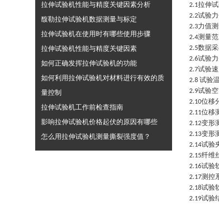
拉伸试验机性能与精度关键因素分析
拉伸试
2.1
试验力
2.2
馥勒拉伸试验机数据测量与标定
力值测
2.3
拉伸试验机在使用时有哪些使用步骤
测量范
2.4
数据采
拉伸试验机性能与精度关键因素
2.5
试验力
2.6
如何正确发挥拉伸试验机的功能
试验速
2.7
如何利用拉伸试验机对材料进行有效的质
试验
2.8
试验空
2.9
量控制
位移
2.10
拉伸试验机工作前检查指南
位移
2.11
影响拉伸试验机价格起伏的原因有哪些
变形
2.12
变形
2.13
怎么用拉伸试验机测量撕裂强度值？
试验
2.14
纤维
2.15
试验
2.16
测控
2.17
试验
2.18
试验
2.19