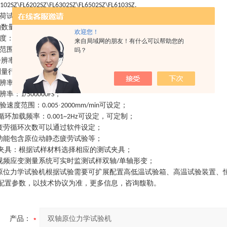
6102SZ\FL6202SZ\FL6302SZ\FL6502SZ\FL6103SZ.
荷试验力：
、
可选
；
100N 200N 300N 500N
1000N
轴数量：
个
个可定制
；
4
/6
欢迎您！
度：示值的±
；
0.5%
来自局域网的朋友！有什么可以帮助您的
范围：
；
0.2%~100%FS
吗？
分辨率：
；
1/500000FS
测量行程：
可定制
；
0-150mm
辨率：优于
；
0.0001mm
辨率：
；
1/500000FS
验速度范围：
·
可设定
；
0.005
2000mm/min
循环加载频率：
可设定，可定制
；
0.001~2Hz
疲劳循环次数可以通过软件设定
；
功能包含原位动静态疲劳试验等
；
夹具：根据试样材料选择相应的测试夹具
；
视频应变测量系统可实时监测试样双轴
单轴形变
；
/
原位力学试验机
根据试验需要可扩展配置高低温试验箱、高温试验装置、
配置参数，以技术协议为准，更多信息，咨询馥勒
。
产品：