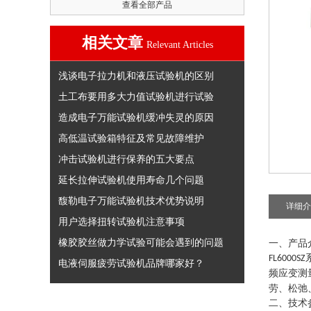
查看全部产品
相关文章
Relevant Articles
浅谈电子拉力机和液压试验机的区别
土工布要用多大力值试验机进行试验
造成电子万能试验机缓冲失灵的原因
高低温试验箱特征及常见故障维护
冲击试验机进行保养的五大要点
延长拉伸试验机使用寿命几个问题
馥勒电子万能试验机技术优势说明
详细介
用户选择扭转试验机注意事项
橡胶胶丝做力学试验可能会遇到的问题
一、
产品
FL6000SZ
电液伺服疲劳试验机品牌哪家好？
频应变测
劳、松弛
二、技术