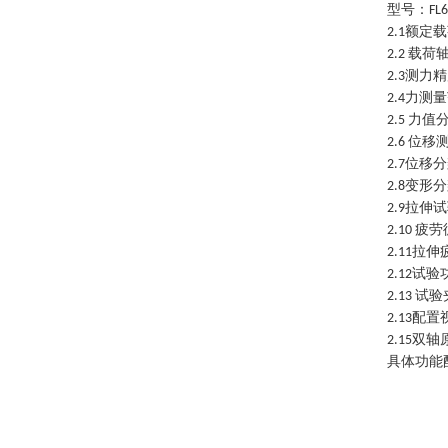
型号：
FL
额定载
2.1
载荷
2.2
测力精
2.3
力测量
2.4
力值
2.5
位移
2.6
位移分
2.7
变形分
2.8
拉伸试
2.9
疲劳
2.10
拉伸
2.11
试验
2.12
试验
2.13
配置
2.13
双轴
2.15
具体功能