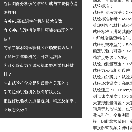
强度、弯曲模量、剪
断口图像分析仪的结构组成与主要特点是
试验标准：
怎样的
试验机参考方法
：
Q/F
试验标准参考
：
ASTM
有关FL高低温拉伸机的技术参数
维塑料复合材料试验
有关冲击试验机使用时可能会出现的问
试验标准
：
满足其他
G
纤维增强塑料拉伸
FL
题！
试验机规格型号
：
FL6
简单了解材料试验机的正确安装方法！
额定试验力可选
：
0~
了解压力试验机的四种常见故障
精准度等级
：
级
；
0.5
试验力测量范围
：
0.2
为什么馥勒力学试验机能够测试各种材
试验力示值相对误差
料？
试验力分辨力
：
试验
冲击试验机价格是和质量有关系的！
试验环境温度
：
高低
试验速度
：
0.001mm/
学习拉伸试验机的故障解决方法
测试速度精度
：
≦示值
把握好试验机的测量规划、精度及频率，
大变形测量装置
：
大
间用于其他试验。也
应该怎么做？
激光引伸计变形测量
样，因此非常适用于
非接触式视频引伸计