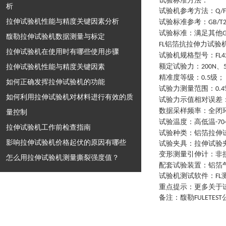
试验标准方法：
析
试验机参考方法
：
Q/F
拉伸试验机性能与精度关键因素分析
试验标准参考
：
GB/T
试验标准
：
满足其他
G
馥勒拉伸试验机数据测量与标定
铝箔抗拉伸力试验
FL
拉伸试验机在使用时有哪些使用步骤
试验机规格型号
：
FL4
拉伸试验机性能与精度关键因素
额定试验力
：
、
200N
精准度等级
：
级
；
0.5
如何正确发挥拉伸试验机的功能
试验力测量范围
：
0.4
如何利用拉伸试验机对材料进行有效的质
试验力示值相对误差
数据采样频率
：
全闭
量控制
试验温度
：
高低温
-70
拉伸试验机工作前检查指南
试验种类
：
铝箔拉伸
影响拉伸试验机价格起伏的原因有哪些
试验夹具
：
拉伸试验
变形测量引伸计
：
非
怎么用拉伸试验机测量撕裂强度值？
配套试验装置
：
铝箔
试验机测试软件
：
FL
重点提示
：
更多关于
备注：馥勒
FULETEST