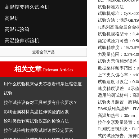
试。满足
GB/ISO/ASTM
高温蠕变持久试验机
试验标准方法：
试验机标准
：
Q/FL-20
高温炉
试验方法
：
满足
GB/IS
系列
高温金属合金
FL
高温试验箱
试验机规格型号
：
FL4
高温拉伸试验机
额定试验力可选
：
0-5
试验精准度
：
1%/0.5
查看全部产品
力测量范围
：
0.2%-10
试验力示值相对误差
相关文章
数据采样频率范围
：
0
Relevant Articles
上下夹头偏心率
：
≤
1
试验速度可设定
：
0.
用什么试验机来做夹芯板岩棉条压缩强度
速度精度误差
：
≦示值
试验
适用的测试材料
：
高
拉伸试验设备对工具材质有什么要求？
试验夹具装置
：
馥勒
系列高温炉
：
FLWK
FL
影响金属材料高温拉伸试验的因素
高温加热带
：
30mm
给鞋类做剥离试验仪器的检验方法
拉伸变形测量装置
：
测试控制系统
：
FL
FUL
拉伸试验机拉伸测试时速度设定要素
式的试验报告。拉伸