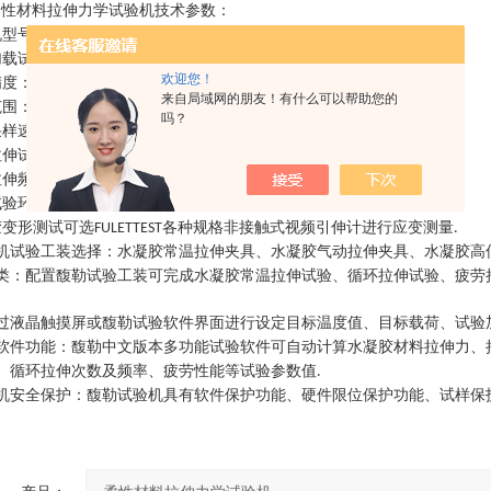
柔性材料拉伸力学试验机
技术参数：
机型号：
、
、
、
或定制
FE2501E
FE2102E
FE2202E
FE2502E.
.
加载试验力：
、
、
、
、
可选不同负荷
10N
50N
100N
200N
500N
.
欢迎您！
度：优于±
0.3%FS.
来自局域网的朋友！有什么可以帮助您的
范围：
0.2~100%FS.
吗？
样速率：≥
1000Hz
伸试验次数：≥
108
拉伸频率可根据试验需要设定不同频率
.
试验环境：可选水浴环境、腐蚀溶液环境、高低温试验环境等
.
胶变形测试可选
各种规格非接触式视频引伸计进行应变测量
FULETTEST
.
机试验工装选择：水凝胶常温拉伸夹具、水凝胶气动拉伸夹具、水凝胶高
类：配置馥勒试验工装可完成水凝胶常温拉伸试验、循环拉伸试验、疲劳
过液晶触摸屏或馥勒试验软件界面进行设定目标温度值、目标载荷、试验
软件功能：馥勒中文版本多功能试验软件可自动计算水凝胶材料拉伸力、
、循环拉伸次数及频率、疲劳性能等试验参数值
.
机安全保护：馥勒试验机具有软件保护功能、硬件限位保护功能、试样保