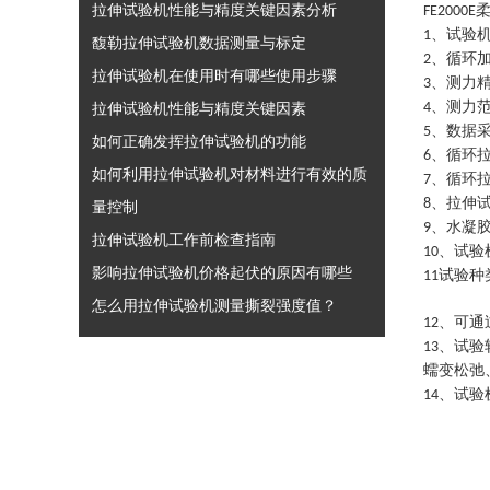
拉伸试验机性能与精度关键因素分析
FE2
000
E
、试验
1
馥勒拉伸试验机数据测量与标定
、循环
2
拉伸试验机在使用时有哪些使用步骤
、测力精
3
、测力
拉伸试验机性能与精度关键因素
4
、数据采
5
如何正确发挥拉伸试验机的功能
、循环拉
6
如何利用拉伸试验机对材料进行有效的质
、循环
7
、拉伸
8
量控制
、水凝
9
拉伸试验机工作前检查指南
、试验
10
影响拉伸试验机价格起伏的原因有哪些
试验种
11
怎么用拉伸试验机测量撕裂强度值？
、可通
12
、试验
13
蠕变松弛
、试验
14