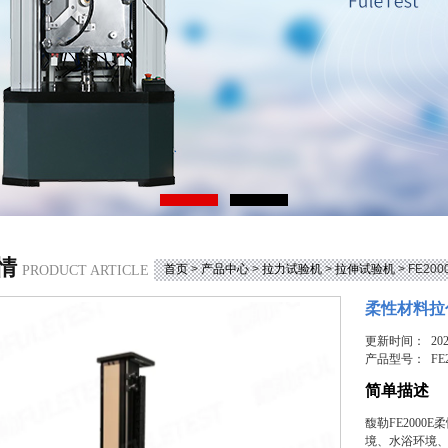
情
首页
>
产品中心
>
拉力试验机
>
拉伸试验机
> FE2
PRODUCT ARTICLE
柔性材料拉
更新时间： 2025
产品型号：
FE
简单描述
馥勒FE200
境、水浴环境