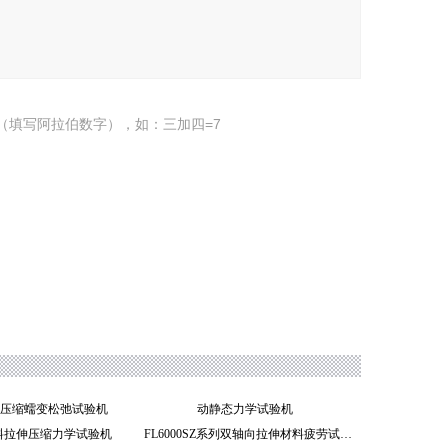
（填写阿拉伯数字），如：三加四=7
高温压缩蠕变松弛试验机
动静态力学试验机
料拉伸压缩力学试验机
FL6000SZ系列双轴向拉伸材料疲劳试验机