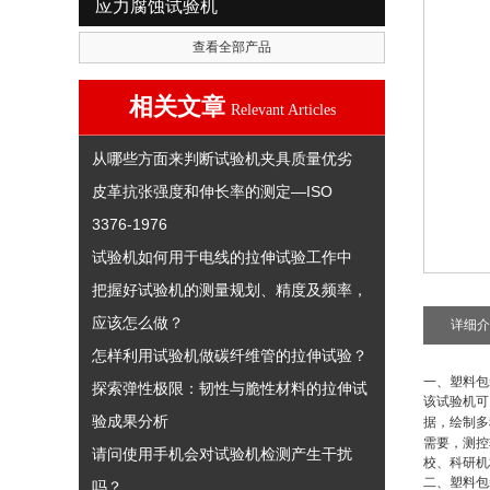
应力腐蚀试验机
查看全部产品
相关文章
Relevant Articles
从哪些方面来判断试验机夹具质量优劣
皮革抗张强度和伸长率的测定—ISO
3376-1976
试验机如何用于电线的拉伸试验工作中
把握好试验机的测量规划、精度及频率，
应该怎么做？
详细介
怎样利用试验机做碳纤维管的拉伸试验？
一、
塑料包
探索弹性极限：韧性与脆性材料的拉伸试
该试验机可
验成果分析
据，绘制多
需要，测控
请问使用手机会对试验机检测产生干扰
校、科研机
二
、
塑料包
吗？