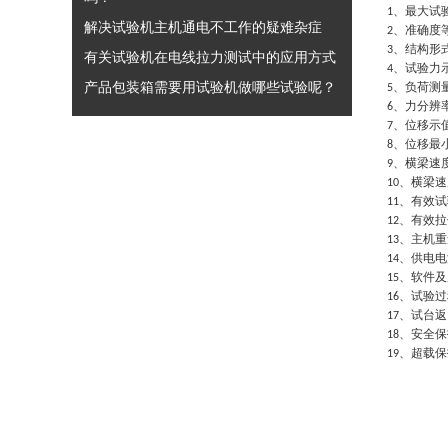
、最大试
1
解决试验机主机通电不工作的疑难杂症
、准确度
2
、结构形
3
有关试验机在电线拉力测试中的应用方式
、试验力
4
产品包装箱需要用试验机做哪些试验呢？
、负荷测
5
、力分辨
6
、位移示
7
、位移最
8
、横梁速
9
、横梁速
10
、有效试
11
、有效拉
12
、主机重
13
、供电电
14
、软件及
15
、试验过
16
、试台返
17
、安全保
18
、超载保
19