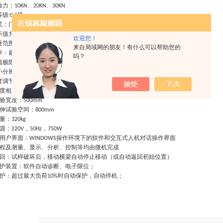
验力：
、
、
10KN
20KN
30KN
等级
级
:0.5
式：门式框架结构；
示值允许误差极限：示值的
以内
±0.5%
欢迎您！
量范围：满量程的
～
0.2%
100%FS
来自局域网的朋友！有什么可以帮助您的
率：最大试验力的
1/300000FS
吗？
值极限误差：示值的
以内
±0.5%
小分辨率：
0.001mm
度调节范围：
～
0.01
500mm/min
度相对误差：设定值的
以内
±0.5%
验宽度：
500mm
伸试验空间：
800mm
量：
32
0kg
源：
，
，
220V
50Hz
750W
用户界面：
操作环境下的软件和交互式人机对话操作界面
WINDOWS
程及测量、显示、分析、控制等均由微机完成
回：试样破坏后，移动横梁自动停止移动（或自动返回初始位置）
护装置：软件自动诊断、电子限位；
护：超过最大负荷
时自动保护，自动停机；
10%