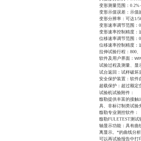
变形测量范围
：
0.2%
变形示值误差
：
示值的
变形分辨率
：
可达1/50
变形速率调节范围
：
变形速率控制精度
：
位移速率调节范围
：
位移速率控制精度
：
拉伸试验行程
：
800、
软件及用户界面：WI
试验过程及测量、显
试台返回：试样破坏
安全保护装置：软件
额定
超载保护：超过
试验机试验附件
：
馥勒提供丰富的接触
具、非标订制类试验
馥勒专业测控软件
：
馥勒FULETES
轴显示功能：具有曲
离显示。*的曲线分
可以再试验报告中打