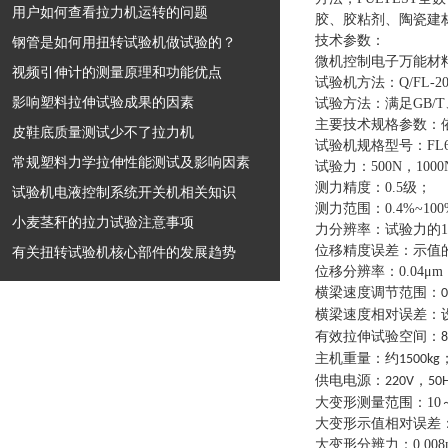
用户如何查看拉力机运转的问题
胶、胶粘剂、陶瓷建
技术参数：
钢管是如何用扭转试验机做试验的？
微机控制电子万能材
视频引伸计的测量原理和功能优点
试验机方法
：
Q/FL
影响塑料拉伸试验成果的因素
试验方法
：
满足GB/
主要技术规格参数
：
皮鞋底质量测试少不了拉力机
试验机规格型号
：
FL
常规塑料力学拉伸性能测试及影响因素
试验力
：
500N
，
1000
测力精度
：
0.5级
；
试验机电液控制系统开关机相关知识
测力范围
：
0.4%~10
小麦茎秆的拉力试验注意事项
力分辨率
：
试验力的1
位移精度误差
：
示值的
有关扭转试验机核心部件的发展趋势
位移分辨率
：
0.04μm
横梁速度调节范围：0.01
横梁速度相对误差：设
有效拉伸试验空间：80
主机重量：约1500kg
供电电源：220V，50Hz
大变形测量范围
：
10
大变形示值相对误差
大变形分辨力
：
0.00