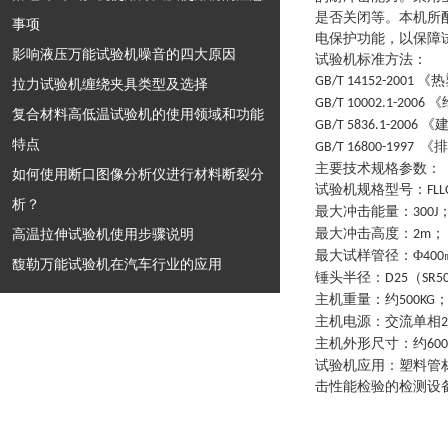
是否关闭等。本机所
事项
电保护功能，以保障
影响液压万能试验机噪音的四大原因
试验机标准方法
：
《热
GB/T 14152-2001
拉力试验机缠绕夹具类型及选择
《
GB/T 10002.1-2006
复合材料高低温试验机的使用领域和功能
《
GB/T 5836.1-2006
特点
《排
GB/T 16800-1997
主要技术规格参数
：
如何使用断口图像分析仪进行材料断裂分
试验机规格型号
：
FLL
析？
最大冲击能量
：
300J
高温拉伸试验机使用步骤说明
最大冲击高度
：
；
2m
最大试样管径
：
Φ
400
馥勒万能试验机在汽车行业的应用
锤头半径
：
（
D25
SR5
主机重量
：
约
500KG
主机电源
：
交流单相
主机外形尺寸
：
约
600
试验机应用
：
塑料管
击性能检验的检测设