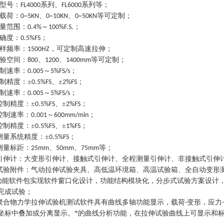
型号：
系列、
系列等；
FL4000
FL6000
载荷：
、
、
等可定制；
0~5KN
0~10KN
0~50KN
量范围：
～
；
0.4%
100%F.S.
确度：
；
0.5%FS
样频率：
，可定制高速拉伸；
1500HZ
验空间：
、
、
等可定制；
800
1200
1400mm
制速率：
～
；
0.005
5%FS/s
制精度：±
、±
；
0.5%FS
2%FS
制速率：
～
；
0.005
5%FS/s
控制精度：±
、±
；
0.5%FS
2%FS
控制速率：
～
；
0.001
600mm/min
控制精度：±
、±
；
0.5%FS
1%FS
测量系统精度：±
；
0.5%FS
测量标距：
、
、
等；
25mm
50mm
75mm
引伸计：大变形引伸计、接触式引伸计、全程测量引伸计、非接触式引伸
试验附件：气动拉伸试验夹具、高低温环境箱、高温试验箱、全自动变形
功能软件包实现软件窗口化设计，功能结构模块化，分步式试验方案设计
完成试验；
聚合物力学拉伸试验机
测试软件具有曲线多轴功能显示，载荷
变形，应力
-
-
坐标中叠加或分离显示。*的曲线分析功能，在拉伸试验曲线上可显示和