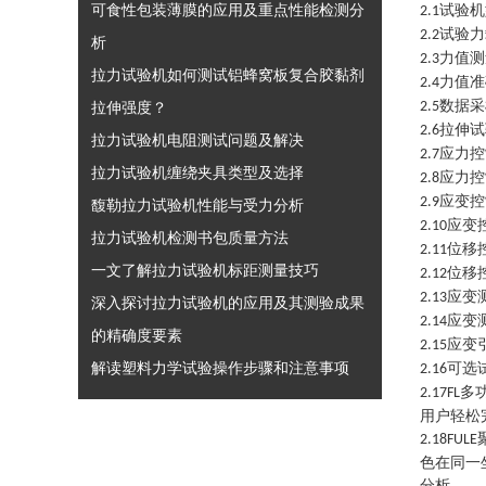
可食性包装薄膜的应用及重点性能检测分
试验机
2.1
试验力
2.2
析
力值测
2.3
拉力试验机如何测试铝蜂窝板复合胶黏剂
力值准
2.4
数据采
拉伸强度？
2.5
拉伸试
2.6
拉力试验机电阻测试问题及解决
应力控
2.7
拉力试验机缠绕夹具类型及选择
应力控
2.8
应变控
2.9
馥勒拉力试验机性能与受力分析
应变
2.10
拉力试验机检测书包质量方法
位移
2.11
一文了解拉力试验机标距测量技巧
位移
2.12
应变
2.13
深入探讨拉力试验机的应用及其测验成果
应变
2.14
的精确度要素
应变
2.15
解读塑料力学试验操作步骤和注意事项
可选
2.16
多
2.17FL
用户轻松
2.18FULE
色在同一
分析
。