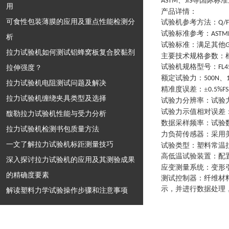
、
等国际标准
ASTM
JIS
用
产品详情：
可食性包装薄膜的应用及重点性能检测分
试验机参考方法
：
Q/F
试验标准参考
：
ASTM
析
试验标准
：
满足其他
G
拉力试验机如何测试铝蜂窝板复合胶黏剂
主要技术规格参数
：
试验机规格型号
：
拉伸强度？
FL4
额定试验力
：
、
500N
拉力试验机电阻测试问题及解决
精准度误差
：
±
0.5%FS
拉力试验机缠绕夹具类型及选择
试验力分辨率
：
试验
试验力示值相对误差
馥勒拉力试验机性能与受力分析
数据采样频率
：
试验
拉力试验机检测书包质量方法
力负荷传感器
：
采用
一文了解拉力试验机标距测量技巧
试验类型
：
塑料常温
高低温试验装置
：
配
深入探讨拉力试验机的应用及其测验成果
应变测量系统
：
变形
的精确度要素
测试控制器
：
纤维材
示，并进行数据处理
解读塑料力学试验操作步骤和注意事项