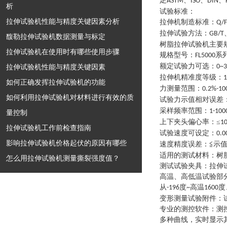
足
、
、
、
ASTM
ISO
DIN
析
试验标准：
拉伸试验机性能与精度关键因素分析
拉伸机制造标准
：
Q/F
拉伸试验方法
：
GB/T
馥勒拉伸试验机数据测量与标定
树脂拉伸试验机
主要
拉伸试验机在使用时有哪些使用步骤
规格型号
：
系
FL5000
额定试验力可选
：
拉伸试验机性能与精度关键因素
0~
拉伸机精准度等级
：
1
如何正确发挥拉伸试验机的功能
力测量范围
：
0.2%-10
如何利用拉伸试验机对材料进行有效的质
试验力示值相对误差
采样频率范围
：
1-100
量控制
上下夹头偏心率
：
≤
1
拉伸试验机工作前检查指南
试验速度可设定
：
0.
影响拉伸试验机价格起伏的原因有哪些
速度精度误差
：
≦示值
适用的测试材料
：
树
怎么用拉伸试验机测量撕裂强度值？
测试试验夹具
：
拉伸
高温、高低温试验部
从
度
高温
度
-196
~
1600
变形测量试验附件
：
专业的测控软件
：
测
多种曲线，实时显示