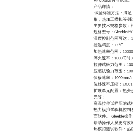
热
机械疲劳等试验。
-
产品详情：
试验标准方法
：
满足
形，热加工模拟等测
主要技术规格参数
：
规格型号
：
Gleeble35
温度控制范围可达
：
1
控温精度
：
±
℃
；
1
加热速率范围
：
10000
淬火速率
：
℃时
1000
3
拉伸试验力范围
：
10
压缩试验力范围
：
10
位移速率
：
1000mm/s
位移速率压缩
：
≥
0.01
扩展单元配置
：
热变
元等
；
高温拉伸试样压缩试
热力模拟试验机
控制
面软件。
操作
Gleeble
帮助操作人员更有效
热模拟测试软件
：
热