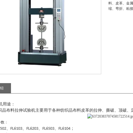
料、皮革、金
缩、弯折、粘
绍
机用途：
织品布料拉伸试验机
主要用于各种纺织品布料皮革的拉伸、撕破、顶破、
参数：
、
、
、
、
；
6502
FL6103
FL6203
FL6503
FL6104