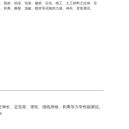
属、线材、纸张、包装、建材、石化、电工、土工材料之拉伸、压
接、剥离、撕裂、顶破、蠕变等试验的力值、伸长、变形测试。
定伸长、定负荷、弹性、缝线滑移、剥离等力学性能测试。