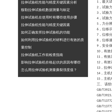
，最大
1
拉伸试验机性能与精度关键因素分析
，试验
2
馥勒拉伸试验机数据测量与标定
，试验
3
拉伸试验机在使用时有哪些使用步骤
，试验
4
，力分
5
拉伸试验机性能与精度关键因素
，位移
6
如何正确发挥拉伸试验机的功能
，位移
7
如何利用拉伸试验机对材料进行有效的质
，位移
8
，安全
9
量控制
，有效
10
拉伸试验机工作前检查指南
，有效
11
影响拉伸试验机价格起伏的原因有哪些
，有效
12
，拉伸
13
怎么用拉伸试验机测量撕裂强度值？
，主机
14
，主机
15
三、
该
纺
GB/T3923
GB/T3923
GB/T1377
GB/T1377
GB/T1377