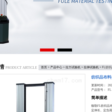
情
首页
>
产品中心
>
拉力试验机
>
拉伸试验机
> FL纺
PRODUCT ARTICLE
纺织品布料
更新时间： 2025
产品型号：
FL
简单描述
馥勒FL纺织品
定伸长、定负