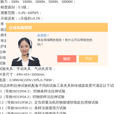
试验力：
、
、
、
、
；
500N
1000N
2000N
5000N
10000N
力精度级别：
级；
0.5
力测量范围：
；
0.4%--100%FS
力示值误差：
≤示值的±
；
0.5%
辨率：
≥
；
1/500000FS
示值误差：
≤示值的±
；
1%
分辨率：
0.04um;
欢迎您！
来自局域网的朋友！有什么可以帮助您的
速率调节范围：
（无极调速，可任意设定）；
0.001mm/min--500mm/min
吗？
保护装置：机械限位保护和软件过载保护；
拉伸空间：
800mm
压缩空间：
；
800mm
试验宽度：
；
390mm
试验夹具：手动夹具、气动夹具等；
外形尺寸：
×
×
690
455
1650mm,
电源：
±
；
0.5KW/AC220V
10%,0.75KW
织品布料拉伸试验机
配备不同的试验工装夹具和传感器装置可满足以下试
（等效
）
织物条样法拉伸试验
.1
ISO13934.1
（等效
）织物抓样法拉伸试验
.2
ISO13934.2
（等效
）定负荷量法机织物接缝纱线处抗滑移试验
2.2
ISO13936.2
（等效
）条样法接缝强力试验
3.1
ISO13935.1
（等效
）抓样法接缝强力试验
3.1
ISO13935.2