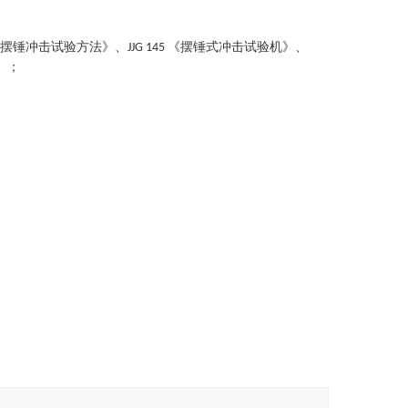
比摆锤冲击试验方法》、
《摆锤式冲击试验机》、
JJG 145
》
；