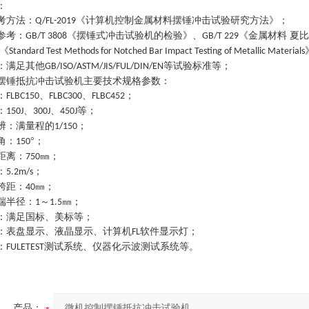
：
考方法
：
《计算机控制金属材料摆锤冲击试验研究方法》
；
Q/FL-2019
参考
：
《摆锤式冲击试验机的检验》、
《金属材料 夏
GB/T 3808
GB/T 229
《
Standard Test Methods for Notched Bar Impact Testing of Metallic Materials
：
满足其他
等试验标准等
；
GB/ISO/ASTM/JIS/FUL/DIN/EN
摆锤抵抗冲击试验机
主要技术规格参数
：
：
、
、
；
FLBC150
FLBC300
FLBC452
：
、
、
等
；
150J
300J
450J
辨
：
满量程的
；
1/150
角
：
°
；
150
距离
：
㎜
；
750
：
；
5.2m/s
跨距
：
㎜
；
40
端半径
：
～
㎜
；
1
1.5
：
满足国标、美标等
；
：
表盘显示、液晶显示、计算机
软件显示灯
；
FL
：
测试系统、仪器化示波测试系统等
。
FULETEST
产品：