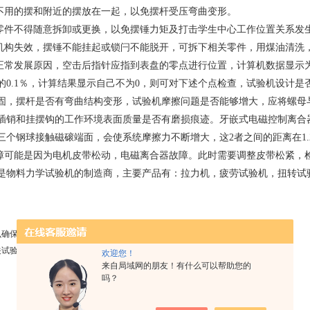
把不用的摆和附近的摆放在一起，以免摆杆受压弯曲变形。
的零件不得随意拆卸或更换，以免摆锤力矩及打击学生中心工作位置关系发
作机构失效，摆锤不能挂起或锁闩不能脱开，可拆下相关零件，用煤油清洗
不正常发展原因，空击后指针应指到表盘的零点进行位置，计算机数据显示为
的0.1％，计算结果显示自己不为0，则可对下述个点检查，试验机设计
固，摆杆是否有弯曲结构变形，试验机摩擦问题是否能够增大，应将螺母
插销和挂摆钩的工作环境表面质量是否有磨损痕迹。牙嵌式电磁控制离合
三个钢球接触磁磙端面，会使系统摩擦力不断增大，这2者之间的距离在1.
故障可能是因为电机皮带松动，电磁离合器故障。此时需要调整皮带松紧，
是物料力学试验机的制造商，主要产品有：拉力机，疲劳试验机，扭转试
么确保拉力试验机试验精确值
关试验机加载过程中卸载遇到的问题
欢迎您！
来自局域网的朋友！有什么可以帮助您的
吗？