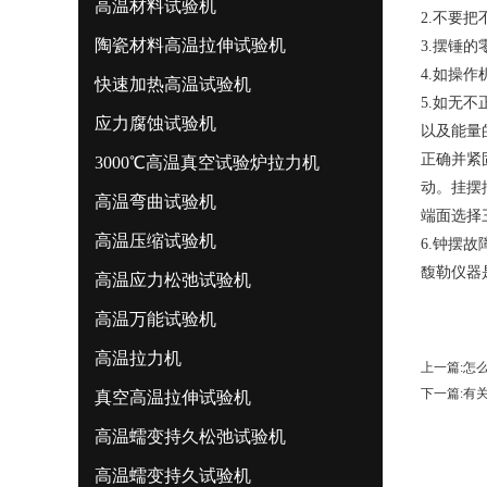
高温材料试验机
2.不要
陶瓷材料高温拉伸试验机
3.摆锤
4.如操
快速加热高温试验机
5.如无
应力腐蚀试验机
以及能量
正确并紧
3000℃高温真空试验炉拉力机
动。挂摆
高温弯曲试验机
端面选择
高温压缩试验机
6.钟摆
馥勒仪器
高温应力松弛试验机
高温万能试验机
高温拉力机
上一篇:
怎
下一篇:
有
真空高温拉伸试验机
高温蠕变持久松弛试验机
高温蠕变持久试验机