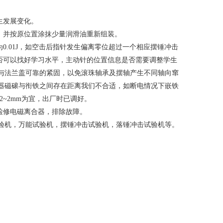
生发展变化。
，并按原位置涂抹少量润滑油重新组装。
0.01J，如空击后指针发生偏离零位超过一个相应摆锤冲击
是否可以找好学习水平，主动针的位置信息是否需要调整学生
与法兰盖可靠的紧固，以免滚珠轴承及摆轴产生不同轴向窜
器磁磙与衔铁之间存在距离我们不合适，如断电情况下嵌铁
2~2mm为宜，出厂时已调好。
检修电磁离合器，排除故障。
验机，万能试验机，摆锤冲击试验机，落锤冲击试验机等。