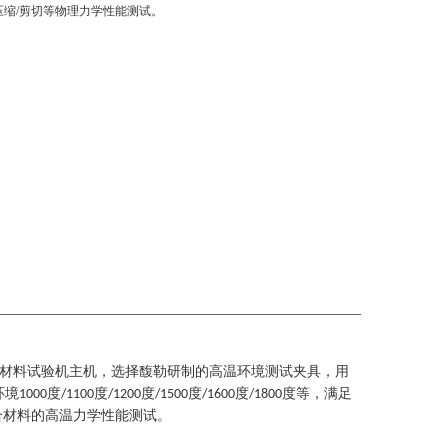
压缩/剪切等物理力学性能测试。
材料试验机主机，选择馥勒研制的高温环境测试夹具，用
环境
度
度
度
度
度
度等
，
满足
1000
/1100
/1200
/1500
/1600
/1800
合
材料
的高温力学性能测试。