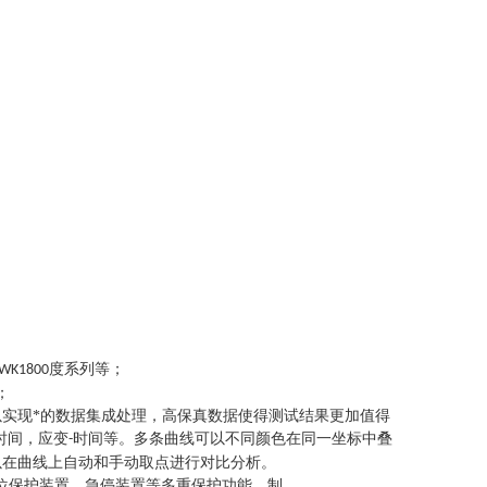
度系列等
；
LWK1800
；
以实现*的数据集成处理，高保真数据使得测试结果更加值得
时间，应变
时间等。多条曲线可以不同颜色在同一坐标中叠
-
以在曲线上自动和手动取点进行对比分析
。
位保护装置、急停装置等多重保护功能。制。