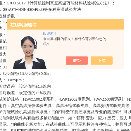
准
：
《计算机控制真空高温万能材料试验标准方法》
；
Q/FLT-2019
：
等多种高温试验方法
；
GB\ASTM\DIN\ISO\FL\JIS
规格参数
：
：
，
，
；
FL4204GLZ
FL5105GLZ
FL5305GLZ
力
：
，
，
；
0-20KN
0-100KN
0-300KN
欢迎您！
级
：
级
；
0.5
来自局域网的朋友！有什么可以帮助您的
量范围
：
；
0.2%-100%FS
吗？
值相对误差
：
示值的
±
；
0.5%
辨力
：
试验力的
；
1/500000FS
精度
：
±
；
0.5%FS
：
可以定制高速高温拉伸试验机
；
0.001mm/min-500mm/min
：
≦示值的±
示值的±
；
1%/
0.5%
力
：
；
0.025µm
相对误差
：
设定值的
±
以内
；
1%
相对误差
：
设定值的
±
以内
；
1%
试验炉规格
：
度系列、
度系列、
度系列、
FLWK1100Z
FLWK1200Z
FLWK1600
F
附件
：
真空高温拉伸试验夹具、高温压缩试验夹具、高温剪切试验夹具等
炉万能试验机
高温测试系统
：
*的闭环数字测控系统及专业的测控软件可
功能测试软件具有曲线多轴功能显示，如：载荷
变形，应力
应变，应力
-
-
-
显示。*的曲线分析功能，在试验曲线上可显示和标注各种特点，并且可
功能
：
测控软件设定保护功能、控温保护、水冷保护等，机械限
FULETEST