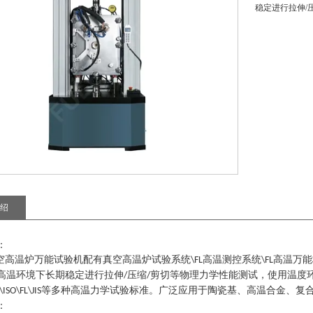
稳定进行拉伸/
绍
：
空高温炉万能试验机
配有真空高温炉试验系统
高温测控系统
高温万能
\FL
\FL
高温环境下长期稳定进行拉伸
压缩
剪切等物理力学性能测试
，
使用温度
/
/
等多种高温力学试验标准。广泛应用于陶瓷基、高温合金
、
复
ISO\FL\JIS
：