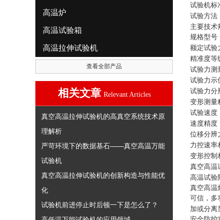
试验机标
高温炉
试验方法
主要技术
高温试验箱
规格型号
高温拉伸试验机
额定试验
精准度等
查看全部产品
试验力测
试验力示
相关文章
试验力分
Relevant Articles
变形测量
试验速度
真空高温拉伸试验机的高真空系统技术原
速度精度
理解析
位移分辨
力控速率
严苛环境下的数据基石——真空高温万能
变形控制
试验机
真空高温
真空高温拉伸试验机的创新构造与性能优
高温试验
真空高温
化
可信，多
试验机前进停止时后顿一下是怎么了？
加或分离
高低温万能试验机的应用领域
安全防护