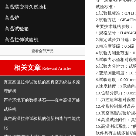
等
，
满足
ASTM\DIN\ISO
高温蠕变持久试验机
试验标准：
试验机标准
：
1.
Q/FLT
高温炉
试验方法
：
2.
GB\ASTM\
主要技术规格参数
：
高温试验箱
规格型号
：
1.
FL4204G
高温拉伸试验机
额定试验力可选
：
2.
0
精准度等级
：
级
3.
0.5
查看全部产品
试验力测量范围
：
4.
0
试验力示值相对误
5.
相关文章
试验力分辨力
：
试
6.
Relevant Articles
变形测量精度
：
±
7.
0.
试验速度
：
8.
0.001mm
真空高温拉伸试验机的高真空系统技术原
速度精度
：
≦示值的
9.
理解析
位移分辨力
：
10.
0.02
力控速率相对误差
严苛环境下的数据基石——真空高温万能
11.
变形控制相对误差
12.
试验机
真空高温试验炉规
13.
真空高温拉伸试验机的创新构造与性能优
高温试验附件
：
真
14.
高温测试系统
：
*
15.
化
软件具有曲线多轴功