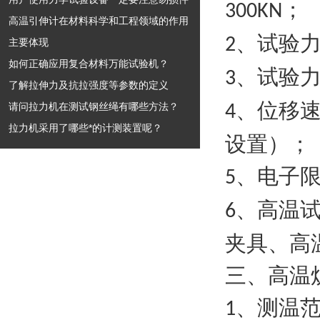
；
300KN
高温引伸计在材料科学和工程领域的作用
、试验
2
主要体现
如何正确应用复合材料万能试验机？
、试验
3
了解拉伸力及抗拉强度等参数的定义
、位移
请问拉力机在测试钢丝绳有哪些方法？
4
拉力机采用了哪些*的计测装置呢？
设置）；
、电子
5
、高温
6
夹具、高
三、高温
、测温
1