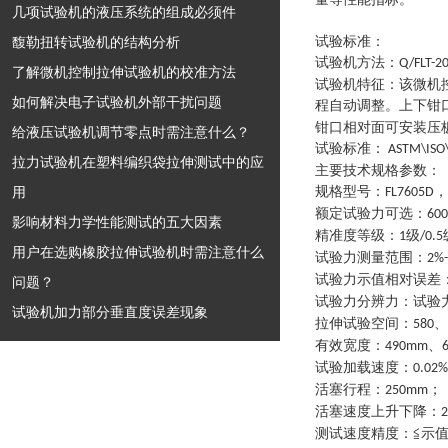
几项试验机的液压系统的组成必须件
馥勒扭转试验机的结构分析
试验标准：
试验机方法
：
Q/FLT-2
了解微机控制拉伸试验机的校准方法
试验机特征
：
该
微机
如何解决电子试验机外部干扰问题
程自动调整。上下钳
钳口相对面可安装压
给液压试验机调节零点时需注意什么？
试验标准
：
ASTM\ISO\
拉力试验机在塑料编织袋拉伸测试中的应
主要技术规格参数
：
用
规格型号
：
，
FL7605D
额定试验力可选
：
60
影响材料力学性能测试的五大因素
精准度等级
：
级
1
/0.5
用户在选购橡胶拉伸试验机时需注意什么
试验力测量范围
：
2%
试验力示值相对误差
问题？
试验力分辨力
：
试验
试验机加力部分垂直度误差现象
拉伸试验空间
：
、
580
有效宽度
：
、
490mm
试验加载速度
：
0.02%
活塞行程
：
；
250mm
活塞速度上升下降
：
测试速度精度
：
≦示值