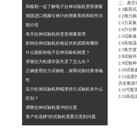
二、
真空
和馥勒一起了解电子拉伸试验机变形测量
载荷试
2.1
德国进口视频引伸计的测量系统和软件功
测力精
2.2
力采集
2.3
能介绍
力分辨
2.4
有关拉伸试验机的变形测量原理
试验速
2.5
影响拉伸试验机价格起伏的原因有哪些
高低温
2.6
真空度
2.7
什么能影响电子拉伸试验机精度？
试验环
2.8
弹簧拉力机缓存器失灵了怎么办？
试验种
2.9
试验
2.10
正确使用拉力试验机，保障试验结果准确
温度
2.11
性
历史数据
应力松弛试验机和蠕变持久试验机有什么
可配
2.12
高低
2.13
区别？
调整拉伸试验机缓冲的位置
客户在选择*的试验机需要注意的问题