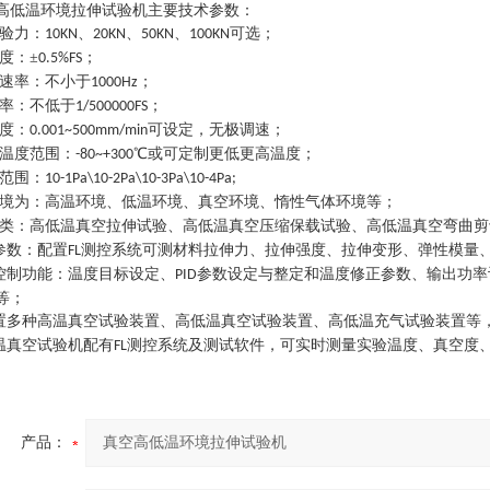
高低温环境拉伸试验机
主要技术参数：
验力：
、
、
、
可选；
10KN
20KN
50KN
100KN
度：±
；
0.5%FS
速率：不小于
；
1000Hz
率：不低于
；
1/500000FS
度：
可设定，无极调速；
0.001~500mm/min
温度范围：
℃或可定制更低更高温度；
-80~+300
范围：
10-1Pa\10-2Pa\10-3Pa\10-4Pa;
境为：高温环境、低温环境、真空环境、惰性气体环境等；
类：高低温真空拉伸试验、高低温真空压缩保载试验、高低温真空弯曲剪
参数：配置
测控系统可测材料拉伸力、拉伸强度、拉伸变形、弹性模量
FL
控制功能：温度目标设定、
参数设定与整定和温度修正参数、输出功率
PID
等；
置多种高温真空试验装置、高低温真空试验装置、高低温充气试验装置等
温真空试验机配有
测控系统及测试软件，可实时测量实验温度、真空度
FL
产品：