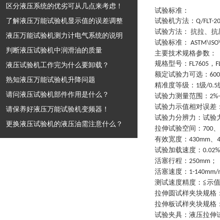
区分液压系统的优劣可从几点来考虑！
试验标准：
了解液压万能试验机显示值的误差调整
试验机方法
：
Q/FLT-2
试验方法
：
抗拉、抗
液压万能试验机测力计电气系统的说明
试验标准
：
ASTM\ISO\
判断液压试验机中润滑油的质量
主要技术规格参数
：
规格型号
：
，
FL7605
F
液压试验机工作完为什么要卸载？
额定试验力可选
：
60
熟知液压万能试验机升降问题
精准度等级
：
级
1
/0.5
请问液压试验机部件作用是什么？
试验力测量范围
：
2%
试验力示值相对误差
请保养好液压万能试验机变频器！
试验力分辨力
：
试验
更换液压试验机的液压油需注意什么？
拉伸试验空间
：
、
700
有效宽度
：
、
430mm
试验加载速度
：
0.02%
活塞行程
：
；
250mm
活塞速度
：
1-140mm/
测试速度精度
：
≦示值
拉伸圆试样夹块规格
拉伸板试样夹块规格
试验夹具
：
液压拉伸