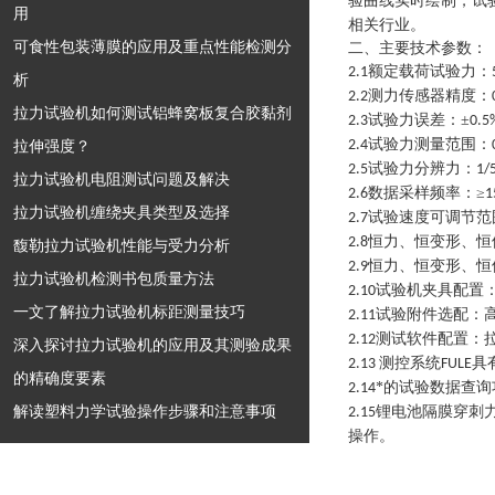
验曲线实时绘制，试
用
相关行业。
可食性包装薄膜的应用及重点性能检测分
二、主要技术参数：
额定载荷试验力：
2.1
析
测力传感器精度：
2.2
拉力试验机如何测试铝蜂窝板复合胶黏剂
试验力误差：±
2.3
0.5
试验力测量范围：
拉伸强度？
2.4
试验力分辨力：
2.5
1/
拉力试验机电阻测试问题及解决
数据采样频率：≥
2.6
1
拉力试验机缠绕夹具类型及选择
试验速度可调节范
2.7
恒力、恒变形、恒
2.8
馥勒拉力试验机性能与受力分析
恒力、恒变形、恒
2.9
拉力试验机检测书包质量方法
试验机夹具配置
2.10
一文了解拉力试验机标距测量技巧
试验附件选配：
2.11
测试软件配置：
2.12
深入探讨拉力试验机的应用及其测验成果
测控系统
具
2.13
FULE
的精确度要素
*的试验数据查
2.14
解读塑料力学试验操作步骤和注意事项
锂电池隔膜穿刺
2.15
操作
。