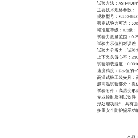
试验方法
：
ASTM\DIN\
主要技术规格参数
：
规格型号
：
FL5504GLZ
额定试验力可选
：
50
精准度等级
：
级
；
0.5
试验力测量范围
：
0.2
试验力示值相对误差
试验力分辨力
：
试验
上下夹头偏心率
：
≤
1
试验加载速度
：
0.00
速度精度
：
≦示值的±
高温试验工装夹具
：
超高温试验部分
：
提
试验附件
：
高温变形
专业控制及测试软件
形处理功能*，具有
多重安全防护提示功
产品