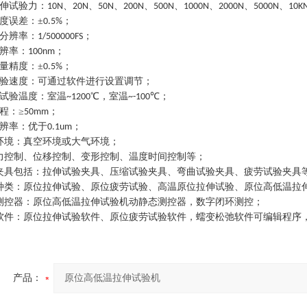
伸试验力：
、
、
、
、
、
、
、
、
1
0N
2
0N
5
0N
2
00N
5
00N
1
000N
2
000N
5
000N
1
0K
度误差：
±
；
0.5
%
分辨率：
；
1
/500000FS
辨率：
；
1
00nm
量精度：
±
；
0.5
%
验速度：可通过软件进行设置调节；
试验温度：室温
℃，室温
℃；
~
1200
~
-100
程：
≥
；
50mm
辨率：优于
；
0
.1um
环境：真空环境或大气环境；
力控制、位移控制、变形控制、温度时间控制等；
夹具包括：拉伸试验夹具、压缩试验夹具、弯曲试验夹具、疲劳试验夹具
种类：原位拉伸试验、原位疲劳试验、高温原位拉伸试验、原位高低温拉
测控器：
原位高低温拉伸试验机
动静态测控器，数字闭环测控；
软件：原位拉伸试验软件、原位疲劳试验软件，蠕变松弛软件可编辑程序
产品：