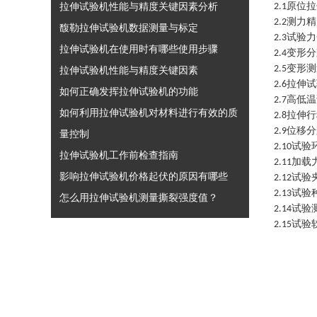
拉伸试验机性能与精度关键因素分析
原位拉
2
.1
测力精
2
.2
馥勒拉伸试验机数据测量与标定
试验力
2
.3
拉伸试验机在使用时有哪些使用步骤
变形分
2
.4
变形测
2
.5
拉伸试验机性能与精度关键因素
拉伸试
2
.6
如何正确发挥拉伸试验机的功能
高低温
2
.7
如何利用拉伸试验机对材料进行有效的质
拉伸行
2
.8
位移分
2
.9
量控制
试验
2
.10
拉伸试验机工作前检查指南
加载
2.11
影响拉伸试验机价格起伏的原因有哪些
试验
2
.12
试验
2
.13
怎么用拉伸试验机测量撕裂强度值？
试验
2
.14
试验
2
.15