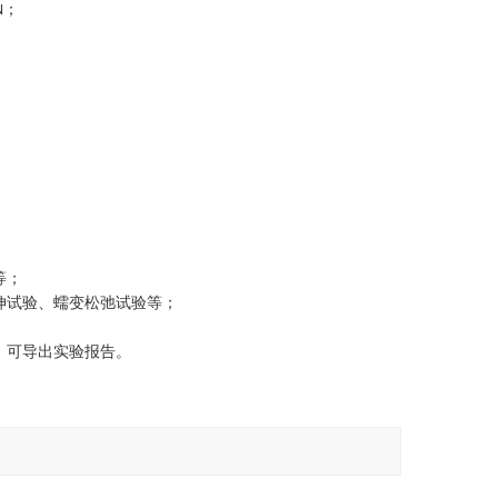
；
N
等；
伸试验、蠕变松弛试验等；
，可导出实验报告。