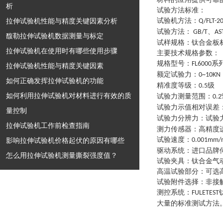
析
试验方法标准：
拉伸试验机性能与精度关键因素分析
试验机方法
：
Q/FLT-2
试验方法
：
、
GB/T
AS
馥勒拉伸试验机数据测量与标定
试样规格
：
钛合金板
拉伸试验机在使用时有哪些使用步骤
主要技术规格参数
：
规格型号
：
系
FL6000
拉伸试验机性能与精度关键因素
额定试验力
：
0~10KN
如何正确发挥拉伸试验机的功能
精准度等级
：
级
0.5
如何利用拉伸试验机对材料进行有效的质
试验力测量范围
：
0.2
试验力示值相对误差
量控制
试验力分辨力
：
试验
拉伸试验机工作前检查指南
测力传感器
：
高精度
试验速度
：
影响拉伸试验机价格起伏的原因有哪些
0.001mm/
驱动系统
：
进口品牌
怎么用拉伸试验机测量撕裂强度值？
试验夹具
：
钛合金气
高温试验部分
：
可选
试验附件选择
：
非接
测控系统
：
FULETEST
大量的标准测试方法