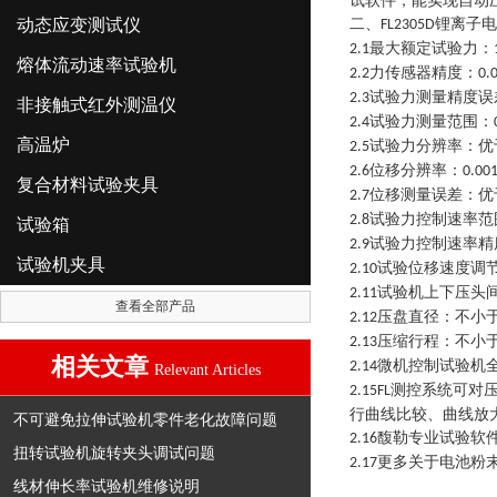
试软件，能实现自动
动态应变测试仪
二、
锂离子电
FL2305D
最大额定试验力：
2.1
熔体流动速率试验机
力传感器精度：
2.2
0.
试验力测量精度误
2.3
非接触式红外测温仪
试验力测量范围：
2.4
高温炉
试验力分辨率：优
2.5
位移分辨率：
2.6
0.00
复合材料试验夹具
位移测量误差：优
2.7
试验力控制速率范
2.8
试验箱
试验力控制速率精
2.9
试验机夹具
试验位移速度调
2.10
试验机上下压头
2.11
查看全部产品
压盘直径：不小
2.12
压缩行程：不小
2.13
相关文章
微机控制试验机
2.14
Relevant Articles
测控系统可对
2.15FL
行曲线比较、曲线放
不可避免拉伸试验机零件老化故障问题
馥勒专业试验软
2.16
扭转试验机旋转夹头调试问题
更多关于电池粉
2.17
线材伸长率试验机维修说明