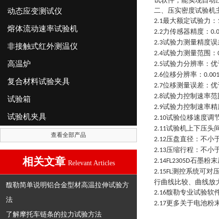
试软件，能实现自动
动态应变测试仪
二、压实密度试验机
最大额定试验力：
2.1
熔体流动速率试验机
力传感器精度：
2.2
0.
试验力测量精度误
2.3
非接触式红外测温仪
试验力测量范围：
2.4
高温炉
试验力分辨率：优
2.5
位移分辨率：
2.6
0.00
复合材料试验夹具
位移测量误差：优
2.7
试验力控制速率范
2.8
试验箱
试验力控制速率精
2.9
试验机夹具
试验位移速度调
2.10
试验机上下压头
2.11
查看全部产品
压盘直径：不小
2.12
压缩行程：不小
2.13
相关文章
石墨粉末
2.14
FL2305D
Relevant Articles
测控系统可对
2.15FL
行曲线比较、曲线放
馥勒简单说明铝合金型材高温拉伸试验方
馥勒专业试验软
2.16
法
更多关于电池粉
2.17
了解摩托车链条的拉力试验方法