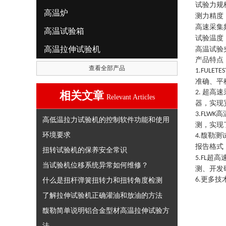
试验力规
高温炉
测力精度
高速采集
高温试验箱
试验温度
高温拉伸试验机
高温试验
产品特点
查看全部产品
1.FULETES
准确、平
超高速
2.
相关文章
Relevant Articles
器，实现
高
3.FLWK
高低温拉力试验机的控制软件功能和使用
测，实现
环境要求
馥勒测
4.
报告格式
扭转试验机的保养安全常识
超高
5.
FL
当试验机位移系统异常如何维修？
测、开发
更多技
什么是扭杆弹簧扭转力和扭转角度检测
6.
了解拉伸试验机正确灌油和放油的方法
馥勒简单说明铝合金型材高温拉伸试验方
法