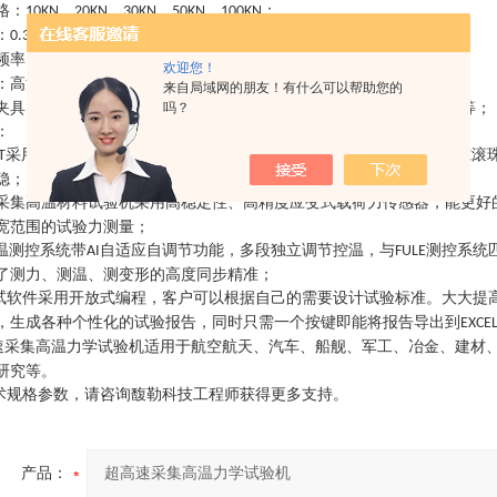
格：
、
、
、
、
；
10KN
20KN
30KN
50KN
100KN
：
级、
级等；
0.3
0.5
频率：
、
、
等；
5000HZ
8000HZ
10000HZ
欢迎您！
：高温
度、
度、
度、
度等；
1000
1200
1300
1400
来自局域网的朋友！有什么可以帮助您的
吗？
夹具：高温拉伸夹具、高温压缩夹具、高温弯曲夹具、高温剪切夹具等
；
：
采用进口全数字伺服电机驱动，优化的减速系统以及高等级的无间隙滚
T
稳；
采集高温材料试验机采用高稳定性、高精度应变式载荷力传感器，能更好
宽范围的试验力测量；
温测控系统带
自适应自调节功能，多段独立调节控温，与
测控系统
AI
FULE
了测力、测温、测变形的高度同步精准；
试软件采用开放式编程，客户可以根据自己的需要设计试验标准。大大提
，生成各种个性化的试验报告，同时只需一个按键即能将报告导出到
EXCE
速采集高温力学试验机
适用于航空航天、汽车、船舰、军工、冶金、建材
研究等。
术规格参数，请咨询馥勒科技工程师获得更多支持。
产品：