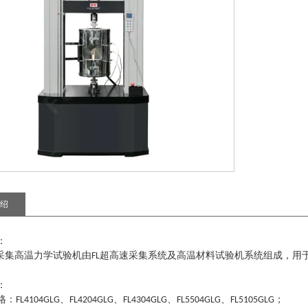
绍
：
采集高温力学试验机
由
超高速采集系统及高温材料试验机系统组成，用
FL
：
格：
、
、
、
、
；
FL4104GLG
FL4204GLG
FL4304GLG
FL5504GLG
FL5105GLG