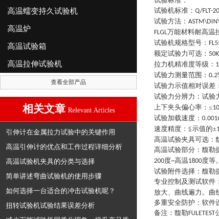
试验标准：
高温蠕变持久试验机
试验机标准
：
Q/FLT-2
试验方法
：
ASTM\DIN\
高温炉
万能材料耐高温
FLGL
试验机规格型号
：
FL5
高温试验箱
额定试验力可选
：
50
高温拉伸试验机
拉力机精准度等级
：
1
试验力测量范围
：
0.2
查看全部产品
试验力示值相对误差
试验力分辨力
：
试验
相关文章
上下夹头偏心率
：
≤
1
Relevant Articles
试验加载速度
：
0.00
速度精度
：
≦示值的±
引伸计在金属拉力试验中的关键作用
高温试验夹具可选
：
高温引伸计的优点和工作过程详细分析
高温试验部分
：
馥勒
度
高温
度等
高温试验机夹具的分类与选择
200
~
1800
试验附件选择
：
馥勒
简单讲述弯曲试验机的使用步骤
专业控制及测试软件
如何选择一台适合的冲击试验机呢？
放大、曲线遍力。曲
多重安全防护
：
软件
扭转试验机试验结果误差分析
备注：馥勒
FULETEST