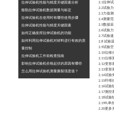
拉伸试验机性能与精度关键因素分析
拉伸试
2.1
试验力
2.2
馥勒拉伸试验机数据测量与标定
力值测
2.3
拉伸试验机在使用时有哪些使用步骤
测量范
2.4
数据采
2.5
拉伸试验机性能与精度关键因素
试验力
2.6
如何正确发挥拉伸试验机的功能
试验速
2.7
如何利用拉伸试验机对材料进行有效的质
试验
2.8
试验空
2.9
量控制
位移
2.10
拉伸试验机工作前检查指南
位移
2.11
影响拉伸试验机价格起伏的原因有哪些
变形
2.12
变形
2.13
怎么用拉伸试验机测量撕裂强度值？
试验
2.14
纤维
2.15
试验
2.16
测控
2.17
试验
2.18
单
2.19
FL
更多
2.20