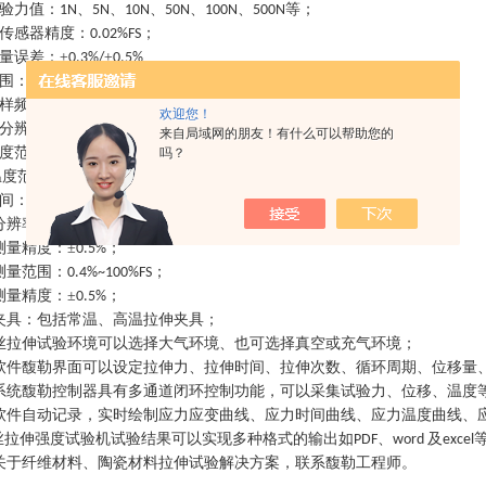
验力值：
、
、
、
、
、
等；
1N
5N
10N
50N
100N
500N
传感器精度：
；
0.02%FS
量误差：±
±
0.3%/
0.5%
围：
；
0.2%~100%FS
样频率：≥
；
2000Hz
欢迎您！
分辨力：≥
；
1/500000
来自局域网的朋友！有什么可以帮助您的
度范围：
可设定，可调节；
0.001~1000mm/min
吗？
温度范围：常温、高温
℃、
℃、
℃、
℃等；
300
1000
1600
1800
间：
可调节；
0-1000mm
分辨率：
；
0.04um
测量精度：±
；
0.5%
测量范围：
；
0.4%~100%FS
测量精度：±
；
0.5%
夹具：包括常温、高温拉伸夹具；
丝拉伸试验环境可以选择大气环境、也可选择真空或充气环境；
软件馥勒界面可以设定拉伸力、拉伸时间、拉伸次数、循环周期、位移量
系统馥勒控制器具有多通道闭环控制功能，可以采集试验力、位移、温度
软件自动记录，实时绘制应力应变曲线、应力时间曲线、应力温度曲线、
丝拉伸强度试验机
试验结果可以实现多种格式的输出如
、
及
PDF
word
excel
关于纤维材料、陶瓷材料拉伸试验解决方案，联系馥勒工程师。