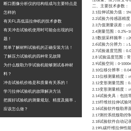
断口图像分析仪的结构组成与主要特点是
二、主要技术参数：
怎样的
拉伸试验力值：
2.1
1N
试验力传感器精度
2.2
有关FL高低温拉伸机的技术参数
力值测量误差：±
2.3
0
有关冲击试验机使用时可能会出现的问
测量范围：
2.4
0.2%~1
数据采样频率：≥
2.5
2
题！
试验力分辨力：≥
2.6
1
简单了解材料试验机的正确安装方法！
试验速度范围：
2.7
0.
了解压力试验机的四种常见故障
试验温度范围：常
2.8
试验空间：
2.9
0-100
为什么馥勒力学试验机能够测试各种材
位移分辨率：
2.10
0.0
料？
位移测量精度：±
2.11
冲击试验机价格是和质量有关系的！
变形测量范围：
2.12
0
变形测量精度：±
2.13
学习拉伸试验机的故障解决方法
试验夹具：包括
2.14
把握好试验机的测量规划、精度及频率，
纤维丝拉伸试验
2.15
应该怎么做？
试验软件馥勒界
2.16
测控系统馥勒控
2.17
试验软件自动记
2.18
碳纤维拉伸性
2.19
FL