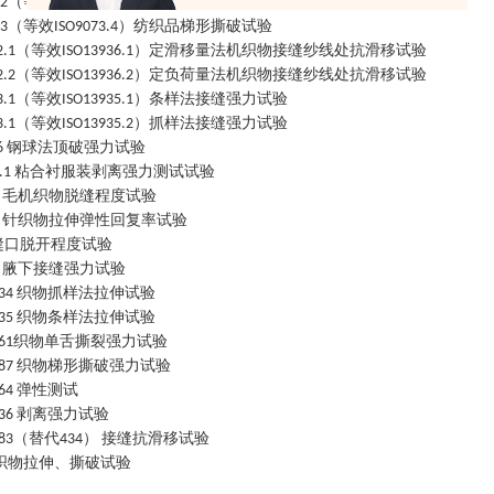
（等效
）纺织品裤形（单缝）撕破试验
.2
ISO13937.2
（等效
）纺织品梯形撕破试验
.3
ISO9073.4
（等效
）定滑移量法机织物接缝纱线处抗滑移试验
2.1
ISO13936.1
（等效
）定负荷量法机织物接缝纱线处抗滑移试验
2.2
ISO13936.2
（等效
）条样法接缝强力试验
3.1
ISO13935.1
（等效
）抓样法接缝强力试验
3.1
ISO13935.2
钢球法顶破强力试验
6
粘合衬服装剥离强力测试试验
.1
毛机织物脱缝程度试验
9
针织物拉伸弹性回复率试验
6
缝口脱开程度试验
腋下接缝强力试验
7
织物抓样法拉伸试验
34
织物条样法拉伸试验
35
织物单舌撕裂强力试验
61
织物梯形撕破强力试验
87
弹性测试
64
剥离强力试验
36
（替代
）
接缝抗滑移试验
83
434
织物拉伸、撕破试验