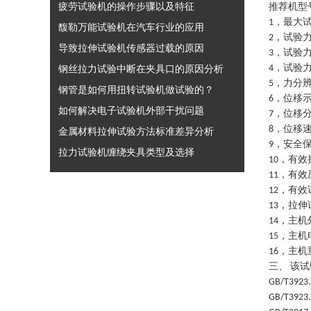
疲劳试验机的操作步骤以及特征
推荐机型
，最大
1
馥勒万能试验机在汽车行业的应用
，试验
2
导致拉伸试验机传感器过载的原因
，试验
3
，试验
钢丝拉力试验中断在夹具口的原因分析
4
，力分
5
钢管是如何用扭转试验机做试验的？
，位移
6
如何解决电子试验机外部干扰问题
，位移
7
，位移
8
金属材料拉伸试验方法标准差异分析
，安全
9
拉力试验机缠绕夹具类型及选择
，有效
10
，有效
11
，有效
12
，拉伸
13
，主机
14
，主机
15
，主机
16
三、
该试
GB/T3923
GB/T3923