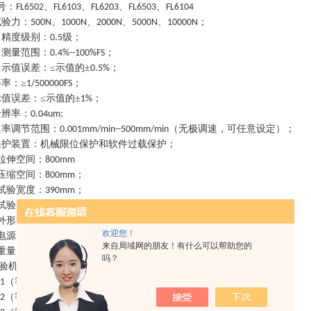
号：
、
、
、
、
FL6502
FL6103
FL6203
FL6503
FL6104
试验力：
、
、
、
、
；
500N
1000N
2000N
5000N
10000N
力精度级别：
级；
0.5
力测量范围：
；
0.4%--100%FS
力示值误差：
≤示值的±
；
0.5%
辨率：
≥
；
1/500000FS
示值误差：
≤示值的±
；
1%
分辨率：
0.04um;
速率调节范围：
（无极调速，可任意设定）；
0.001mm/min--500mm/min
保护装置：机械限位保护和软件过载保护；
拉伸空间：
800mm
压缩空间：
；
800mm
试验宽度：
；
390mm
试验夹具：手动夹具、气动夹具等；
外形尺寸：
×
×
690
455
1650mm,
欢迎您！
电源：
±
；
0.5KW/AC220V
10%,0.75KW
来自局域网的朋友！有什么可以帮助您的
重量：约
；
230KG
吗？
验机配备不同的试验工装夹具和传感器装置可满足以下试验标准：
（等效
）
织物条样法拉伸试验
.1
ISO13934.1
（等效
）织物抓样法拉伸试验
.2
ISO13934.2