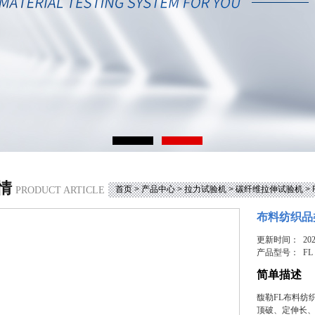
情
首页
>
产品中心
>
拉力试验机
>
碳纤维拉伸试验机
>
PRODUCT ARTICLE
布料纺织品
更新时间： 2025
产品型号：
FL
简单描述
馥勒FL布料纺
顶破、定伸长