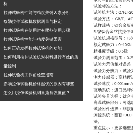
析
试验标准方法：
拉伸试验机性能与精度关键因素分析
试验机方法
：
Q/FLT-2
试验方法
：
、
GB/T
AS
馥勒拉伸试验机数据测量与标定
试样规格
：
钛合金板
拉伸试验机在使用时有哪些使用步骤
镍钛合金丝抗拉伸
FL
试验机规格型号
：
FL6
拉伸试验机性能与精度关键因素
额定试验力
：
0~10KN
如何正确发挥拉伸试验机的功能
精准度等级
：
级
0.5
如何利用拉伸试验机对材料进行有效的质
试验力测量范围
：
0.2
试验力示值相对误差
量控制
试验力分辨力
：
试验
拉伸试验机工作前检查指南
测力传感器
：
高精度
影响拉伸试验机价格起伏的原因有哪些
试验速度
：
0.001mm/
驱动系统
：
进口品牌
怎么用拉伸试验机测量撕裂强度值？
试验夹具选择
：
钛合
高温试验部分
：
可选
试验附件选择
：
非接
测控系统
：
馥勒
FULET
法。
重点提示
：
更多选型