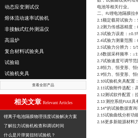
数，试验曲线实时绘
动态应变测试仪
电池等相关行业。
二、
锂电池隔膜拉
FL
熔体流动速率试验机
额定载荷试验力：
2.1
测力传感器精度：
2.2
非接触式红外测温仪
试验力误差：±
2.3
0.5
高温炉
试验力测量范围：
2.4
试验力分辨力：
2.5
1/
复合材料试验夹具
数据采样频率：≥
2.6
1
试验速度可调节范
2.7
试验箱
恒力、恒变形、恒
2.8
试验机夹具
恒力、恒变形、恒
2.9
试验机夹具配置
2.10
查看全部产品
试验附件选配：
2.11
测试软件配置：
2.12
相关文章
测控系统
具
2.13
FULE
Relevant Articles
*的试验数据查
2.14
试验曲线分析功
2.15
锂离子电池隔膜物理强度试验解决方案
更多新能源材料
2.16
了解拉力试验机检查和调试时间
什么是片弹簧扭转试验机？