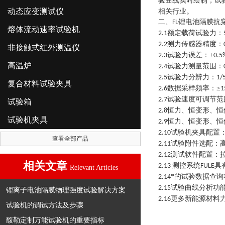
验曲线实时绘制，试
动态应变测试仪
相关行业。
二、
锂电池隔膜抗
FL
熔体流动速率试验机
额定载荷试验力：
2.1
测力传感器精度：
2.2
非接触式红外测温仪
试验力误差：±
2.3
0.5
高温炉
试验力测量范围：
2.4
试验力分辨力：
2.5
1/
复合材料试验夹具
数据采样频率：≥
2.6
1
试验速度可调节范
2.7
试验箱
恒力、恒变形、恒
2.8
试验机夹具
恒力、恒变形、恒
2.9
试验机夹具配置
2.10
查看全部产品
试验附件选配：
2.11
测试软件配置：
2.12
相关文章
测控系统
具
2.13
FULE
Relevant Articles
*的试验数据查
2.14
试验曲线分析功
2.15
锂离子电池隔膜物理强度试验解决方案
更多新能源材料
2.16
试验机的调试方法及步骤
馥勒定制万能试验机的重要指标