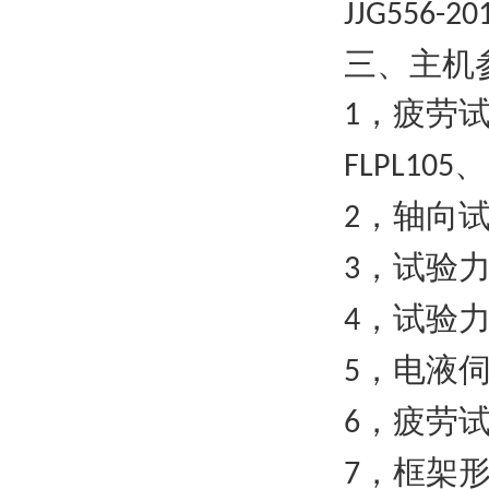
JJG556-20
三、主机
，疲劳
1
、
FLPL105
，轴向
2
，试验力
3
，试验
4
，电液伺
5
，疲劳
6
，框架形
7