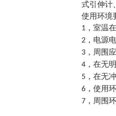
式引伸计
使用环境
，室温
1
，
电源
2
，周围
3
，在无
4
，在无
5
，使用
6
，周围
7