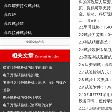
料的高温应力应变
高温蠕变持久试验机
拟，提供可靠支持
金、建材、科研院
高温炉
二、主要参数：
高温试验箱
型号规格：
2.1
FL40
高温拉伸试验机
试验力范围：
2.2
0~
测试精度误差：
查看全部产品
2.3
试验数据采集频
2.4
相关文章
Relevant Articles
高温测试温度范
2.5
应变测试：高
2.6
橡胶拉伸试验机的应变曲线问题
试验控制方式
2.7
电子万能试验机维护须知
试验工装夹具
2.8
氢脆持久拉伸试验机：原理、应用与核心
试验附件：
2.9
FLW
差异
采用
2.10
FULETEST
电子试验机的引伸计安装
设备间隙，使传动
电子万能试验机试验环境的分析
2.11
FL
绝缘材料高温万