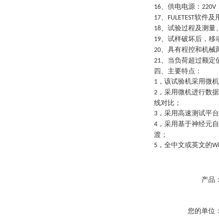
、供电电源：
16
220V
、
软件及
17
FULETEST
、试验过程及测量
18
、试样破坏后，移
19
、具有程控和机械
20
、当负荷超过额定
21
四、主要特点：
，该试验机采用微机
1
，采用微机进行数据
2
线对比；
，采用高速测试平台
3
，采用基于神经元自
4
渡；
，全中文或英文的
5
W
产品
您的单位