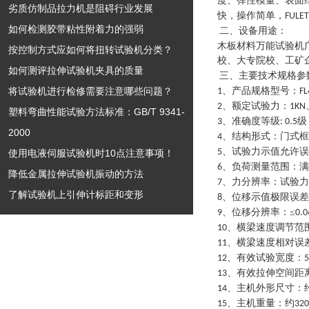
度、弹性模量、表面
劣质仿制品拉力机是阻碍行业发展
快，操作简单，
FULET
如何检测胶带粘性附着力的强弱
二、设备用途：
木板材料万能试验机
按控制方式应如何将扭转试验机分类？
校、大专院校、工矿
如何测评拉伸试验机夹具的质量
三、主要技术规格参
将试验机进行检修需要注意哪些问题？
、产品规格型号：
1
FL
、额定试验力：
2
1KN
塑料弯曲性能试验方法标准：GB/T 9341-
、准确度等级
级
3
: 0.5
2000
、结构形式：门式框
4
、试验力示值允许误
5
使用电液伺服试验机时10点注意事项！
、负荷测量范围：满
6
降低金属拉伸试验机振动的方法
、力分辨率：试验力
7
了解试验机上引伸计标距和变形
、位移示值极限误差
8
、位移分辨率：≤
9
0.
、横梁速度调节范
10
、横梁速度相对误
11
、有效试验宽度：
12
、有效拉伸空间距
13
、主机外形尺寸：
14
、主机重量：约
15
320