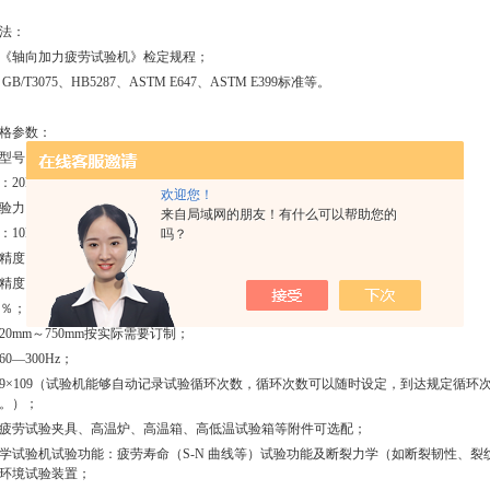
法：
2011《轴向加力疲劳试验机》检定规程；
、GB/T3075、HB5287、ASTM E647、ASTM E399标准等。
格参数：
：FLPL204GP、FLPL504GP、FLPL105GP、FLPL205GP；
20KN、50KN、100KN、200KN等；
欢迎您！
力：10KN、25KN 50KN、100KN；
来自局域网的朋友！有什么可以帮助您的
10KN、25KN 50KN、100KN；
吗？
精度：示值的±1%；
精度：示值的±2%；
8％；
20mm～750mm按实际需要订制；
0—300Hz；
9×109（试验机能够自动记录试验循环次数，循环次数可以随时设定，到达规定循
。）；
疲劳试验夹具、高温炉、高温箱、高低温试验箱等附件可选配；
学试验机
试验功能：疲劳寿命（S-N 曲线等）试验功能及断裂力学（如断裂韧性、
环境试验装置；