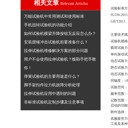
相关文章
Relevant Articles
试验标准方
JG556-
万能试验机中常用测试和使用标准
GB/T2611
手机扭转试验机的功能介绍
如何试验机横梁升降按钮无反应怎么办？
主要技术规
试验机规格型号
安装摆锤冲击试验机前要准备什么？
载荷试验力：
拉伸试验机维修解决方案的部分问题
单向脉动试验
用户不会使用拉伸试验机？馥勒手把手教
动态试验力：
你！
静态试验力
动态试验力
弹簧试验机的主要用途是什么？
同轴度：≤
脚手架扣件拉力机故障分析处理
试验空间：
拉伸试验机应用中遇到的问题
频率范围：6
记数范围：
非标准试验机定制步骤及注意事项
启动的功能
附件选择：
高频疲劳力
工装及各种