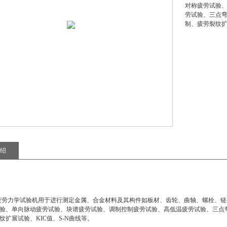
对称疲劳试验
劳试验、三点
制、疲劳裂纹扩
绍
疲劳力学试验机
用于进行测定金属、合金材料及其构件如板材、齿轮、曲轴、螺栓、链
验、单向脉动疲劳试验、块谱疲劳试验、调制控制疲劳试验、高低温疲劳试验、三点
纹扩展试验、KIC值、S-N曲线等。