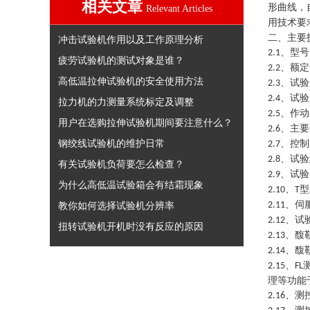
相关文章
形曲线
，
Relevant Articles
用技术要
二、主要
冲击试验机作用以及工作原理分析
、型号
2.1
疲劳试验机的测试对象是谁？
、额定
2.2
高低温拉伸试验机的安全使用方法
、试验
2.3
、试验
2.4
拉力机的力测量系统标定及调整
、作动
2.5
用户在选购拉伸试验机期间要注意什么？
、主要
2.6
钢绞线试验机的维护日常
、控制
2.7
、试验
2.8
有关试验机负荷要怎么检查？
、试验
2.9
为什么高低温试验箱会有结霜现象
、
型
2.10
T
、伺
教你如何选择试验机分辨率
2.11
、试
2.12
扭转试验机开机时没有反应的原因
、馥
2.13
、馥
2.14
、
2.15
FL
理等功能
、测
2.16