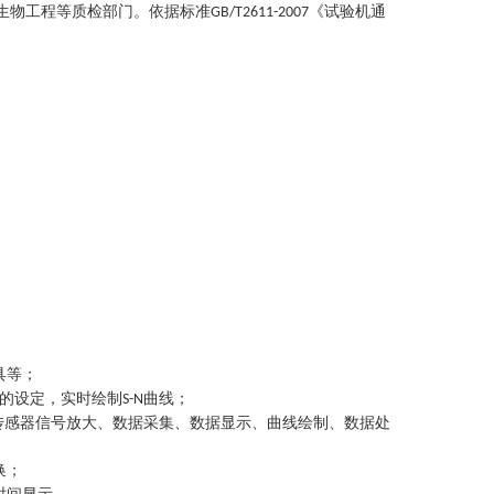
生物工程等质检部门。依据标准
《试验机通
GB/T2611-2007
具等；
率的设定，实时绘制
曲线；
S-N
传感器信号放大、数据采集、数据显示、曲线绘制、数据处
换；