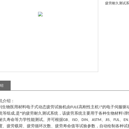
疲劳耐久测试
绍
机介绍：
列
生物医用材料电子式动态疲劳试验机
由
高刚性主机
*的电子伺服驱
FULE
\
统等组成
是*的疲劳耐久测试系统
，
该疲劳系统主要用于各种生物材料
弹
,
\
耐久寿命等力学性能测试。并可根据
、
、
、
、
、
、
GB
ISO
DIN
ASTM
JIS
FUL
EN
度、疲劳载荷、疲劳循环次数、疲劳寿命值等试验参数，自动绘制各种试