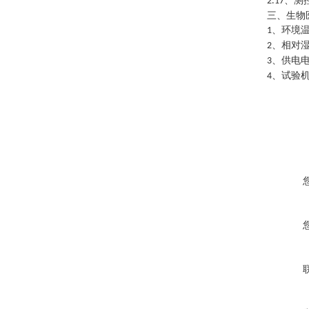
、测
2.17
三、
生物
、环境
1
、相对湿
2
、供电
3
、试验
4