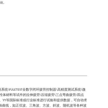
系统。
动系统
全数字闭环疲劳控制器
高精度测试系统
微
\FULETEST
\
\
性体材料等试件的拉伸疲劳
压缩疲劳
三点弯曲疲劳
四点
\
\
/
、
等国际标准或行业标准进行试验和提供数据，可自动求
YY
验曲线，如正弦波、三角波、方波、斜波、随机波等各种波