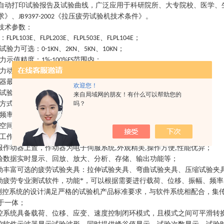
自动打印试验报告及试验曲线，广泛应用于科研院所、大专院校、医学、
求》、
《拉压疲劳试验机技术条件》。
JB9397-2002
技术参数
：
：
、
、
、
；
FLPL103E
FLPL203E
FLPL503E
FLPL104E
试验力可选：
、
、
、
；
0-1KN
2KN
5KN
10KN
力示值精度：
范围内
；
1%-100%FS
力动态示值波动度：±
；
0.5%FS
器最大位移：±
示值精度±
；
50mm;
0.5%FS
欢迎您！
试验波形：正弦波、方波、三角波、斜波以及正弦块波等。
来自局域网的朋友！有什么可以帮助您的
吗？
方式：位移或试验力闭环控制；
频率范围：
；
0.1-50Hz
空间：高度可调整空间≥
；
600mm
工作台
可方便接驳多种试验工装；
,
服作动器上置，作动器为电子伺服系统
外观精美
操作方便
性能优异；
,
,
,
验数据实时显示、回放、放大、分析、存储、输出功能等；
勒丰富可选的疲劳试验夹具：拉伸试验夹具、弯曲试验夹具、压缩试验夹
勒疲劳专业测试软件，功能*，可以根据需要进行载荷、位移、振幅、频
测控系统的设计满足严格的试验机产品标准要求，与软件系统相配合，集
于一体；
控系统具备载荷、位移、应变、速度控制闭环模式，且模式之间可平滑转