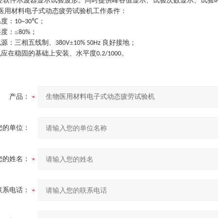
控软件示波器显示试验波形。同时提供峰谷值显示、试验次数显示、试验
医用材料电子式动态疲劳试验机
工作条件
：
温度：
℃
；
10~30
度：≤
；
80%
电源：三相五线制、
±
良好接地
；
380V
10% 50Hz
机应在稳固的基础上安装、水平度
。
0.2/1000
产品：
您的单位：
您的姓名：
联系电话：