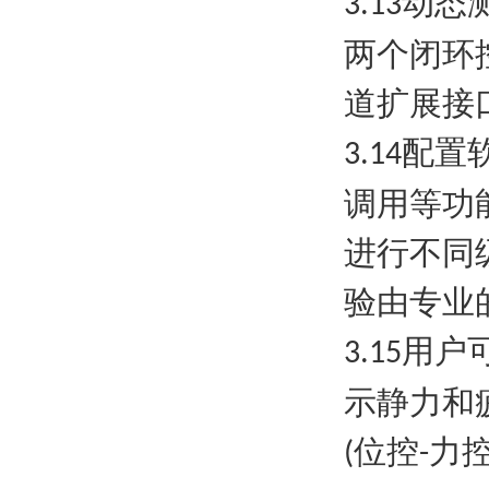
动态
3.13
两个闭环
道扩展接
配置
3.14
调用等功
进行不同
验由专业
用户
3.15
示静力和
位控
力
(
-