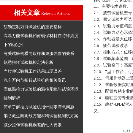
科研院所、大专院校
二、主要技术参数
:
相关文章
、疲劳试验机型号
2.1
Relevant Articles
、额定试验力可选
2.2
、试验力示值精度
2.3
馥勒定制万能试验机的重要指标
、试验力动态示值
2.4
高温万能试验机如何确保材料在特殊温度
、作动器最大位移
2.5
下的稳定性
、疲劳试验波形：
2.6
、控制方式：位移
2.7
有关试验机横向取样和屈服强度的关系
、试验频率范围：
2.8
熟悉扭转试验机检定法分析
、试验空间：高度
2.9
当拉伸试验机工作结果出现误差
、
型工作台
，
可
2.10
T
、伺服作动器上
2.11
汽车万向节扭转试验机的相关资讯
、试验数据实时
2.12
高低温拉力试验机的温控系统与试验环境
、配置馥勒专业
2.13
控制解析
、馥勒疲劳专业
2.14
、馥勒
泡沫
2.15
FLPL
-
E
简单了解拉力试验机指针回零滞怠问题
义
。
消防救生照明线万能材料试验机测试方案
减少拉伸试验机误差的七大要素
产品